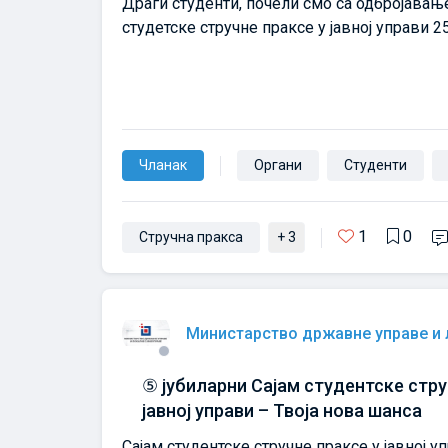
Драги студенти, почели смо са одбројавањ
студетске стручне праксе у јавној управи 2
Чланак
Органи
Студенти
1
0
Стручна пракса
+ 3
Министарство државне управе и
⑤ јубиларни Сајам студентске стру
јавној управи – Твоја нова шанса
Сајам студентске стручне праксе у јавној у