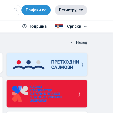
Пријави се
Региструј се
Подршка
Српски
Назад
ПРЕТХОДНИ
САЈМОВИ