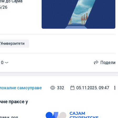
ем до Сајма
5/26
Универзитети
0
Подели
 локалне самоуправе
332
05.11.2025. 09:47
чне праксе у
прави, под