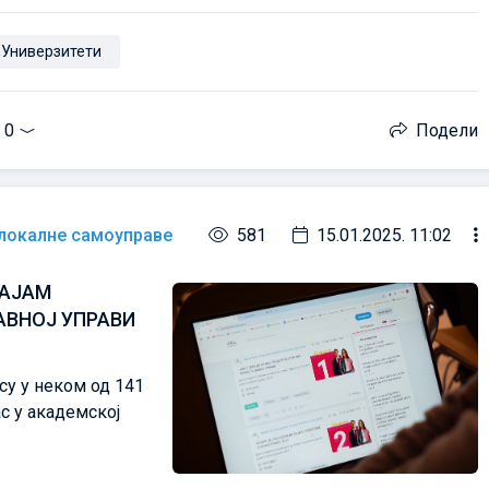
Универзитети
0
Подели
 локалне самоуправе
581
15.01.2025. 11:02
САЈАМ
АВНОЈ УПРАВИ
су у неком од 141
ас у академској