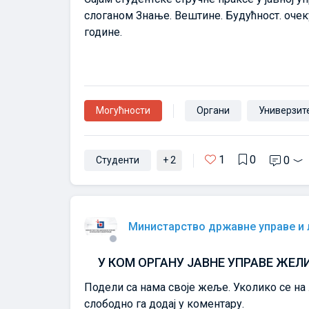
слоганом Знање. Вештине. Будућност. очеку
године.
Могућности
Органи
Универзит
1
0
0
Студенти
+ 2
Министарство државне управе и
У КОМ ОРГАНУ ЈАВНЕ УПРАВЕ ЖЕЛИ
Подели са нама своје жеље. Уколико се на
слободно га додај у коментару.