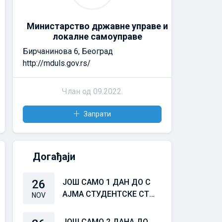
Министарство државне управе и
локалне самоуправе
Бирчанинова 6, Београд
http://mduls.gov.rs/
Члан од 09.2022.
Запрати
Догађаји
26
ЈОШ САМО 1 ДАН ДО С
АЈМА СТУДЕНТСКЕ СТР
NOV
УЧНЕ ПРАКСЕ 25/26
ЈОШ САМО 2 ДАНА ДО