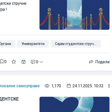
детске стручне
ра !
Органи
Универзитети
Сајам студентске стручне праксе
0
0
Подели
 локалне самоуправе
1,170
24.11.2025. 10:32
ДЕНТСКЕ