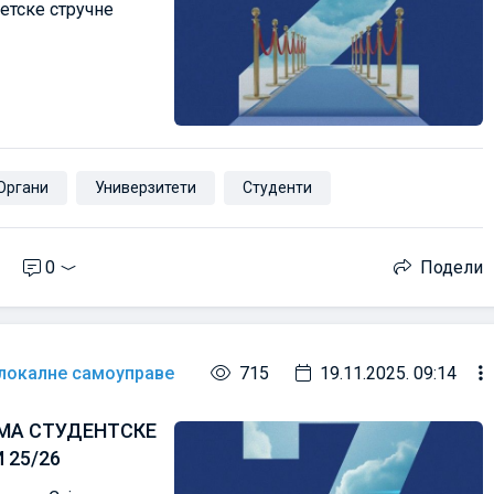
детске стручне
Органи
Универзитети
Студенти
0
Подели
 локалне самоуправе
715
19.11.2025. 09:14
МА СТУДЕНТСКЕ
 25/26