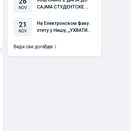
26
САЈМА СТУДЕНТСКЕ СТ
NOV
РУЧНЕ ПРАКСЕ 25/26
21
На Електронском факу
лтету у Нишу, „УХВАТИТ
NOV
Е ЗАЛЕТ“ 21. новембра
у 10,00 часова
Види све догађаје