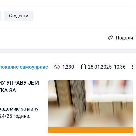
Студенти
Подели
 локалне самоуправе
1,230
28.01.2025. 10:36
У УПРАВУ JE И
УКА ЗА
кадемије за јавну
24/25 години.