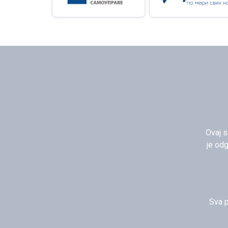
Ovaj s
je od
Sva p