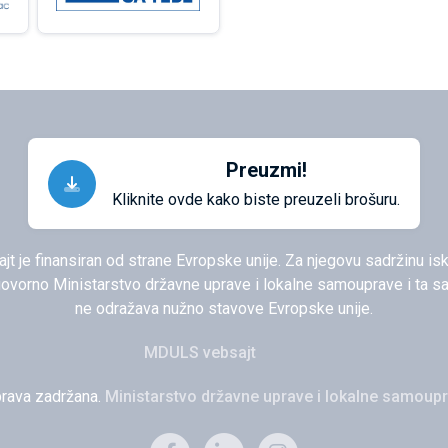
Preuzmi!
Kliknite ovde kako biste preuzeli brošuru.
ajt je finansiran od strane Evropske unije. Za njegovu sadržinu isk
govorno Ministarstvo državne uprave i lokalne samouprave i ta sa
ne odražava nužno stavove Evropske unije.
MDULS vebsajt
rava zadržana.
Ministarstvo državne uprave i lokalne samoup