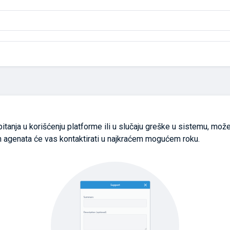
pitanja u korišćenju platforme ili u slučaju greške u sistemu, mož
 agenata će vas kontaktirati u najkraćem mogućem roku.