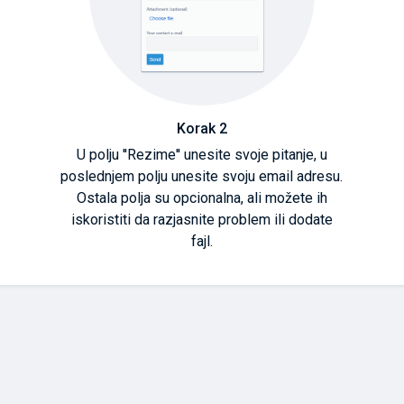
Korak 2
U polju ''Rezime'' unesite svoje pitanje, u
poslednjem polju unesite svoju email adresu.
Ostala polja su opcionalna, ali možete ih
iskoristiti da razjasnite problem ili dodate
fajl.