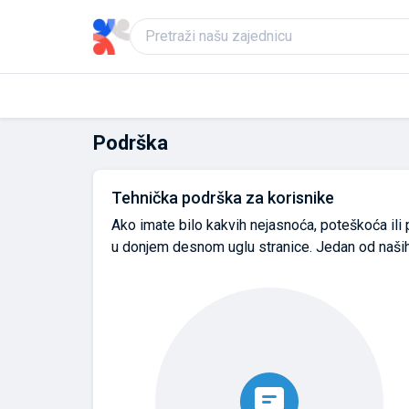
Podrška
Tehnička podrška za korisnike
Ako imate bilo kakvih nejasnoća, poteškoća ili 
u donjem desnom uglu stranice. Jedan od naših