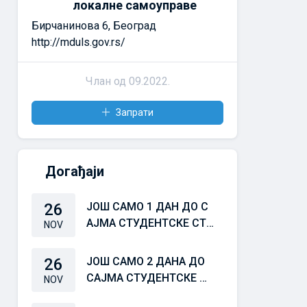
локалне самоуправе
Бирчанинова 6, Београд
http://mduls.gov.rs/
Члан од 09.2022.
Запрати
Догађаји
26
ЈОШ САМО 1 ДАН ДО С
АЈМА СТУДЕНТСКЕ СТР
NOV
УЧНЕ ПРАКСЕ 25/26
26
ЈОШ САМО 2 ДАНА ДО
САЈМА СТУДЕНТСКЕ СТ
NOV
РУЧНЕ ПРАКСЕ 25/26