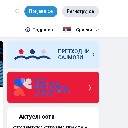
Пријави се
Региструј се
Подршка
Српски
ПРЕТХОДНИ
САЈМОВИ
Актуелности
СТУДЕНТСКА СТРУЧНА ПРАКСА У