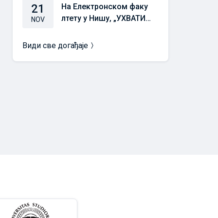
21
На Електронском факу
лтету у Нишу, „УХВАТИТ
NOV
Е ЗАЛЕТ“ 21. новембра
у 10,00 часова
Види све догађаје