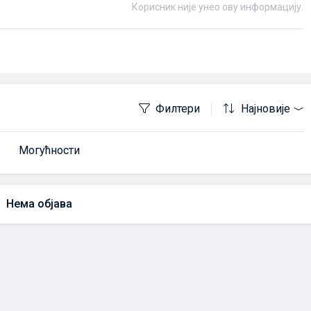
Корисник није унео ову информацију.
Филтери
Најновије
Могућности
Нема објава