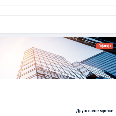
Офлајн
Друштвене мреже