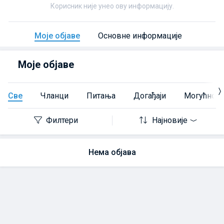
Корисник није унео ову информацију.
Моје објаве
Основне информације
Моје објаве
Све
Чланци
Питања
Догађаји
Могућност
Филтери
Најновије
Нема објава