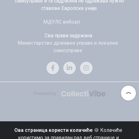
самоуправе и та садржина не одражава нужно
ставове Европске уније.
МДУЛС вебсајт
Сва права задржана.
Министарство државне управе и локалне
самоуправе
Ова страница користи колачиће
🍪 Колачиће
користимо за правилан рад веб странице и