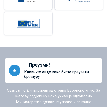
Преузми!
Кликните овде како бисте преузели
брошуру.
Овај сајт је финансиран од стране Европске уније. За
његову садржину искључиво је одговорно
Министарство државне управе и локалне