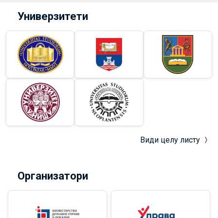
Универзитети
Види целу листу
Организатори