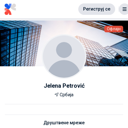
Региструј се
Офлајн
Jelena Petrović
Србија
Друштвене мреже