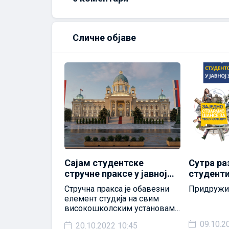
Сличне објаве
 са
Сајам студентске
Сутра ра
Факултета
стручне праксе у јавној
студент
 наука
управи
универзи
стручној
Стручна пракса је обавезни
Придружит
 у
Пазару о
024 – чекамо
елемент студија на свим
2023/202
високошколским установама
у Србији
09.10.2
0:13
20.10.2022 10:45