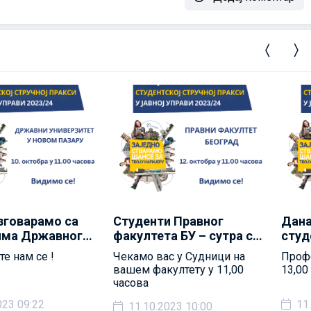
зговарамо са
Студенти Правног
Дана
има Државног
факултета БУ – сутра смо
студ
тета у Новом
са вама и разговарамо о
факу
е нам се !
Чекамо вас у Судници на
Профе
 стручној пракси
стручној пракси
разг
вашем факултету у 11,00
13,00
4
2023/2024
прак
часова
023 09:22
11
11.10.2023 10:00