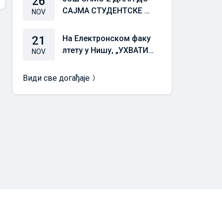
26
САЈМА СТУДЕНТСКЕ СТ
NOV
РУЧНЕ ПРАКСЕ 25/26
21
На Електронском факу
лтету у Нишу, „УХВАТИТ
NOV
Е ЗАЛЕТ“ 21. новембра
у 10,00 часова
Види све догађаје