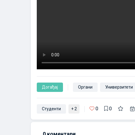
Догађај
Органи
Универзитети
0
0
Студенти
+ 2
0
коментари