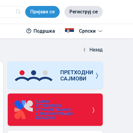
Пријави се
Региструј се
Подршка
Српски
Назад
ПРЕТХОДНИ
САЈМОВИ