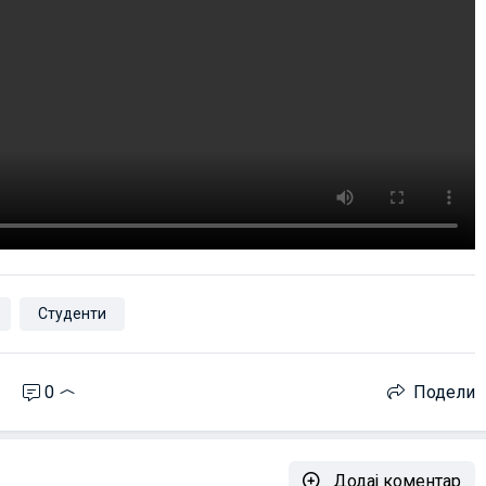
Студенти
0
Подели
Додај коментар