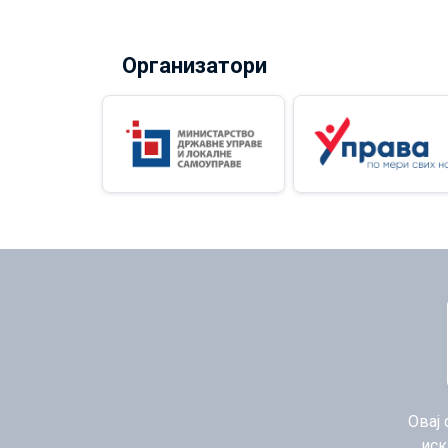
Организатори
Овај 
иск