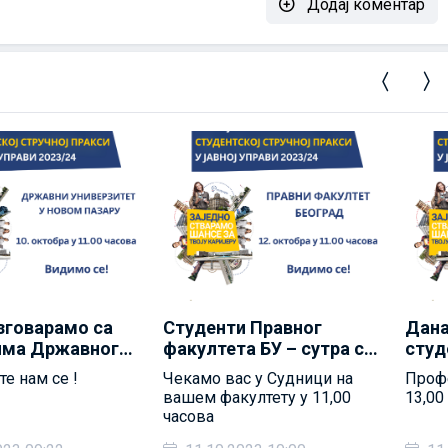
Додај коментар
зговарамо са
Студенти Правног
Дана
има Државног
факултета БУ – сутра смо
студ
тета у Новом
са вама и разговарамо о
факу
е нам се !
Чекамо вас у Судници на
Профе
 стручној пракси
стручној пракси
разг
вашем факултету у 11,00
13,00
4
2023/2024
прак
часова