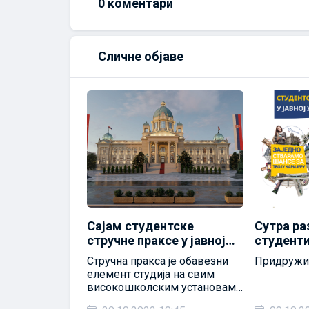
0
коментари
Сличне објаве
 са
Сајам студентске
Сутра ра
Факултета
стручне праксе у јавној
студент
 наука
управи
универзи
стручној
Стручна пракса је обавезни
Придружит
 у
Пазару о
024 – чекамо
елемент студија на свим
2023/202
високошколским установама
у Србији