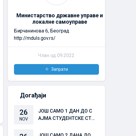
Министарство државне управе и
локалне самоуправе
Бирчанинова 6, Београд
http://mduls.gov.rs/
Члан од 09.2022.
Запрати
Догађаји
26
ЈОШ САМО 1 ДАН ДО С
АЈМА СТУДЕНТСКЕ СТР
NOV
УЧНЕ ПРАКСЕ 25/26
ЈОШ САМО 2 ДАНА ДО