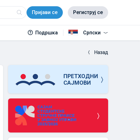
Пријави се
Региструј се
Подршка
Српски
Назад
ПРЕТХОДНИ
САЈМОВИ