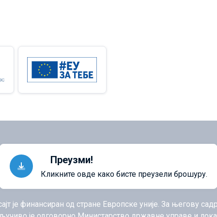
Преузми!
Кликните овде како бисте преузели брошуру.
сајт је финансиран од стране Европске уније. За његову са
ључиво је одговорно Министарство државне управе и лок