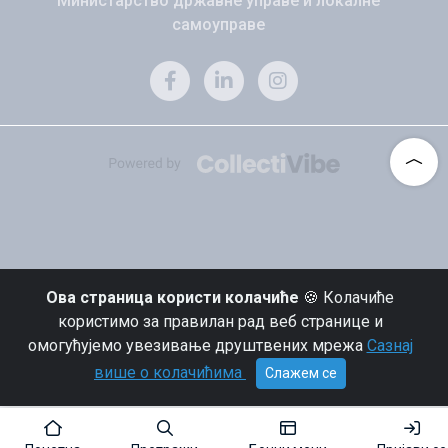
Министарство државне управе и локалне
самоуправе
Ова страница користи колачиће
🍪 Колачиће
користимо за правилан рад веб странице и
омогућујемо увезивање друштвених мрежа
Сазнај
више о колачићима
Слажем се