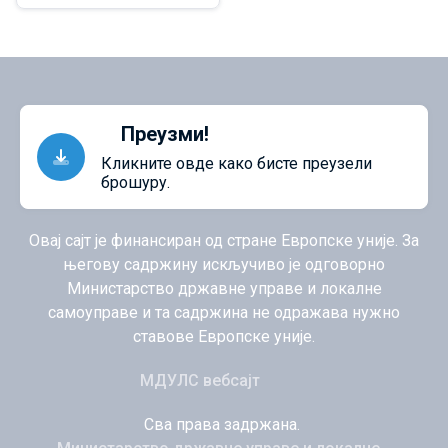
Преузми!
Кликните овде како бисте преузели
брошуру.
Овај сајт је финансиран од стране Европске уније. За
његову садржину искључиво је одговорно
Министарство државне управе и локалне
самоуправе и та садржина не одражава нужно
ставове Европске уније.
МДУЛС вебсајт
Сва права задржана.