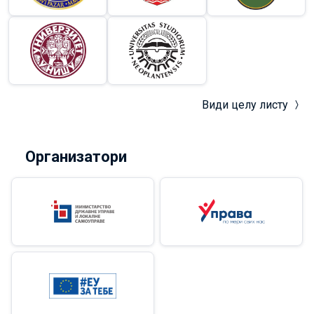
Види целу листу
Организатори