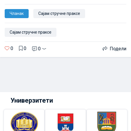
Чланак
Сајам стручне праксе
Сајам стручне праксе
0
0
0
Подели
Универзитети