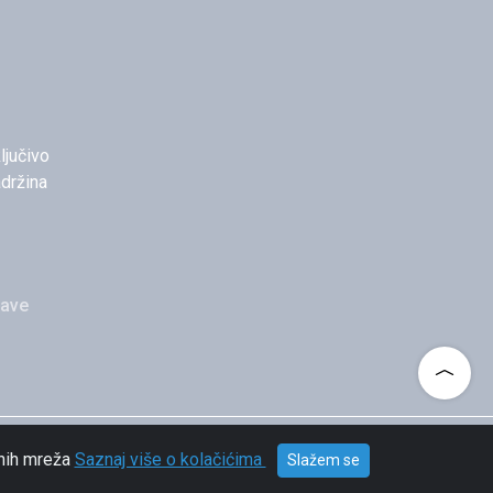
ljučivo
držina
rave
enih mreža
Saznaj više o kolačićima
Slažem se