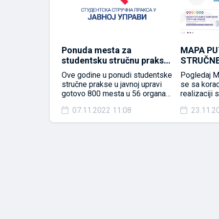
 Kragujevcu –
Ponuda mesta za
MAPA PU
urs za
studentsku stručnu praksu
STRUČNE
ručnu praksu
u organima javne uprave
JAVNOJ 
erziteta u
Ove godine u ponudi studentske
Pogledaj M
i 23/24
2022/202
spolaganju je
stručne prakse u javnoj upravi
se sa korac
za stručnu
gotovo 800 mesta u 56 organa
realizaciji
na javne uprave.
javne uprave.
javnoj upr
4:21
07.11.2022 11:08
23.11.2
 26. januar 2024.