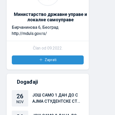
Министарство државне управе и
локалне самоуправе
Бирчанинова 6, Београд
http://mduls.gov.rs/
Član od 09.2022.
Zaprati
Događaji
26
ЈОШ САМО 1 ДАН ДО С
АЈМА СТУДЕНТСКЕ СТР
NOV
УЧНЕ ПРАКСЕ 25/26