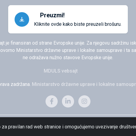
Preuzmi!
Kliknite ovde kako biste preuzeli brošuru.
ajt je finansiran od strane Evropske unije. Za njegovu sadržinu isk
govorno Ministarstvo državne uprave i lokalne samouprave i ta sa
ne odražava nužno stavove Evropske unije.
MDULS vebsajt
rava zadržana.
Ministarstvo državne uprave i lokalne samoup
 za pravilan rad web stranice i omogućujemo uvezivanje društv