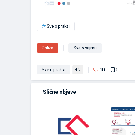
Sve o praksi
Prilika
Sve o sajmu
10
0
Sve o praksi
+ 2
Slične objave