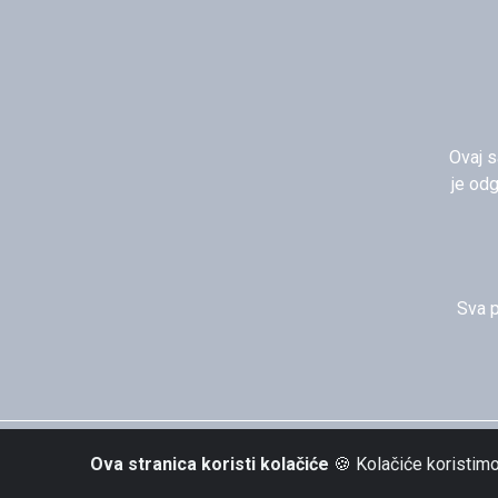
Ovaj s
je od
Sva p
Ova stranica koristi kolačiće
🍪 Kolačiće koristimo