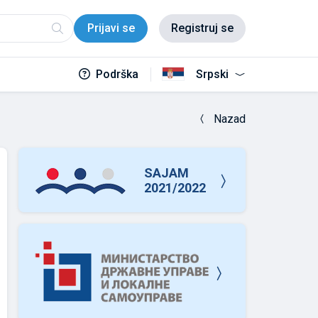
Prijavi se
Registruj se
Podrška
Srpski
Nazad
SAJAM
2021/2022