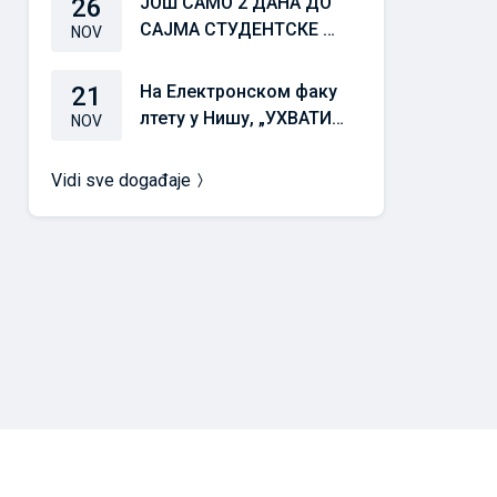
26
ЈОШ САМО 2 ДАНА ДО
САЈМА СТУДЕНТСКЕ СТ
NOV
РУЧНЕ ПРАКСЕ 25/26
21
На Електронском факу
лтету у Нишу, „УХВАТИТ
NOV
Е ЗАЛЕТ“ 21. новембра
у 10,00 часова
Vidi sve događaje