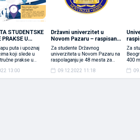
TA STUDENTSKE
Državni univerzitet u
Univ
 PRAKSE U
Novom Pazaru – raspisan
rasp
UPRAVI
konkurs za studentsku
stud
apu puta i upoznaj
Za studente Državnog
Za stu
3
stručnu praksu u javnoj
u jav
ima koji slede u
univerziteta u Novom Pazaru na
Beogr
upravi
 stručne prakse u
raspolaganju je 48 mesta za
400 m
avi 2022/2023
stručnu praksu u 3 organa javne
41 or
022 13:00
09.12.2022 11:18
09
uprave. Rok za prijavu 15. januar
prija
2023.