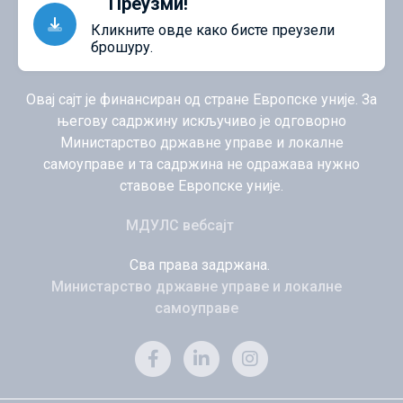
Преузми!
Кликните овде како бисте преузели
брошуру.
Овај сајт је финансиран од стране Европске уније. За
његову садржину искључиво је одговорно
Министарство државне управе и локалне
самоуправе и та садржина не одражава нужно
ставове Европске уније.
МДУЛС вебсајт
Сва права задржана.
Министарство државне управе и локалне
самоуправе