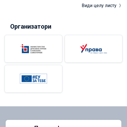
Види целу листу
Организатори