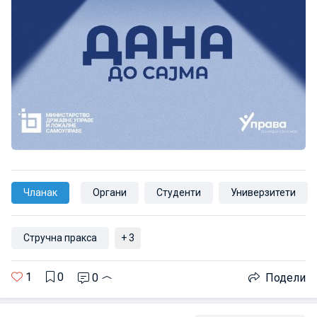
Чланак
Органи
Студенти
Универзитети
Стручна пракса
+ 3
1
0
0
Подели