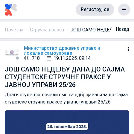
Региструј се
Назад
Почетна
Стручна пракса
ЈОШ САМО НЕДЕЉУ ДАНА Д
Министарство државне управе и
локалне самоуправе
718
19.11.2025. 09:14
ЈОШ САМО НЕДЕЉУ ДАНА ДО САЈМА
СТУДЕНТСКЕ СТРУЧНЕ ПРАКСЕ У
ЈАВНОЈ УПРАВИ 25/26
Драги студенти, почели смо са одбројавањем до Сајма
студетске стручне праксе у јавној управи 25/26