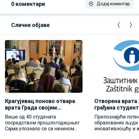
0
коментари
Додај коментар
Сличне објаве
Крагујевац поново отвара
Отворена врата
врата Града својим
грађана студент
студентимa
обављање струч
Више од 40 студената
Препознајући поте
посредством прошлогодишњег
образованих људи 
Сајма упознало се са начином
иновативношћу и и
функционисања градских
свој допринос ств