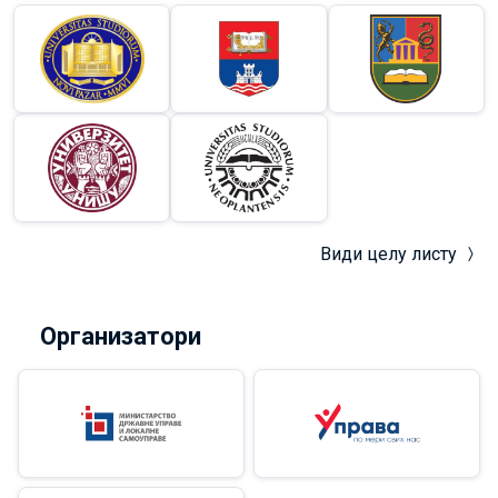
Види целу листу
Организатори