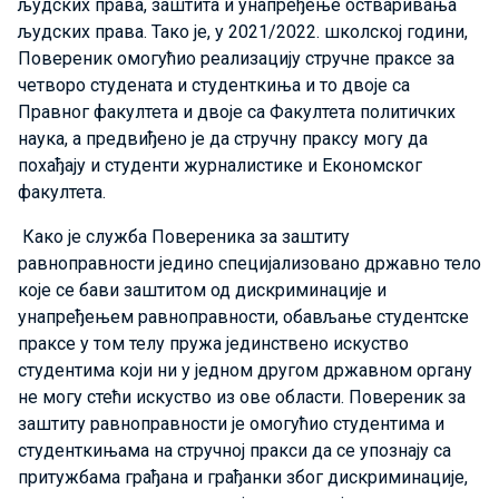
људских права, заштита и унапређење остваривања
људских права. Тако је, у 2021/2022. школској години,
Повереник омогућиo реализацију стручне праксе за
четворo студената и студенткиња и то двоје са
Правног факултета и двоје са Факултета политичких
наука, а предвиђено је да стручну праксу могу да
похађају и студенти журналистике и Економског
факултета.
Како је служба Повереника за заштиту
равноправности једино специјализовано државно тело
које се бави заштитом од дискриминације и
унапређењем равноправности, обављање студентске
праксе у том телу пружа јединствено искуство
студентима који ни у једном другом државном органу
не могу стећи искуство из ове области. Повереник за
заштиту равноправности је омогућио студентима и
студенткињама на стручној пракси да се упознају са
притужбама грађана и грађанки због дискриминације,