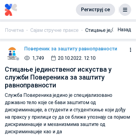
Региструј се
Назад
Почетна
Сајам стручне праксе
Стицање јединственог
Повереник за заштиту равноправности
1,749
20.10.2022. 12:10
Стицање јединственог искуства у
служби Повереника за заштиту
равноправности
Служба Повереника једино је специјализовано
државно тело које се бави заштитом од
дискриминације, а студенти и студенткиње који дођу
на праксу у прилици су да се ближе упознају са појмом
дискриминације и механизмима заштите од
дискриминације као и да