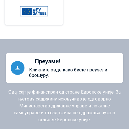
Преузми!
Кликните овде како бисте преузели
брошуру.
Овај сајт је финансиран од стране Европске уније. За
његову садржину искључиво је одговорно
Министарство државне управе и локалне
самоуправе и та садржина не одражава нужно
ставове Европске уније.