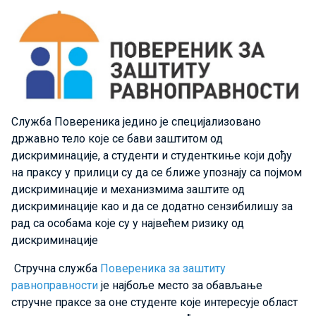
Служба Повереника једино је специјализовано
државно тело које се бави заштитом од
дискриминације, а студенти и студенткиње који дођу
на праксу у прилици су да се ближе упознају са појмом
дискриминације и механизмима заштите од
дискриминације као и да се додатно сензибилишу за
рад са особама које су у највећем ризику од
дискриминације
Стручна служба
Повереника за заштиту
равноправности
је најбоље место за обављање
стручне праксе за оне студенте које интересује област