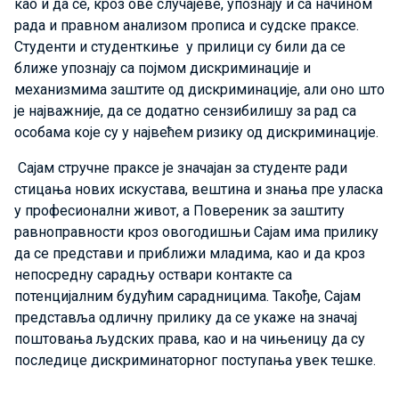
као и да се, кроз ове случајеве, упознају и са начином
рада и правном анализом прописа и судске праксе.
Студенти и студенткиње у прилици су били да се
ближе упознају са појмом дискриминације и
механизмима заштите од дискриминације, али оно што
је најважније, да се додатно сензибилишу за рад са
особама које су у највећем ризику од дискриминације.
Сајам стручне праксе је значајан за студенте ради
стицања нових искустава, вештина и знања пре уласка
у професионални живот, а Повереник за заштиту
равноправности кроз овогодишњи Сајам има прилику
да се представи и приближи младима, као и да кроз
непосредну сарадњу оствари контакте са
потенцијалним будућим сарадницима. Такође, Сајам
представља одличну прилику да се укаже на значај
поштовања људских права, као и на чињеницу да су
последице дискриминаторног поступања увек тешке.