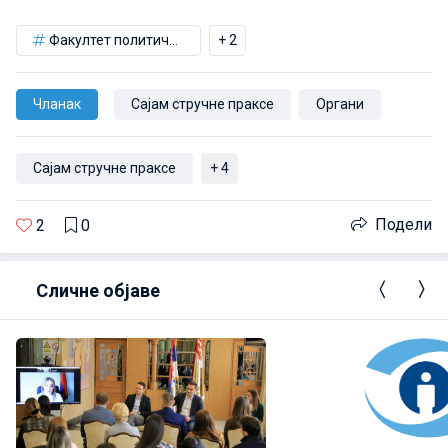
Факултет политичких наука
+ 2
Чланак
Сајам стручне праксе
Органи
Сајам стручне праксе
+ 4
Подели
2
0
Сличне објаве