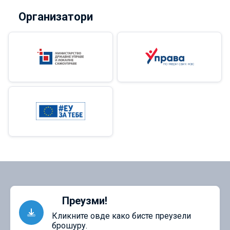
Организатори
Преузми!
Кликните овде како бисте преузели
брошуру.