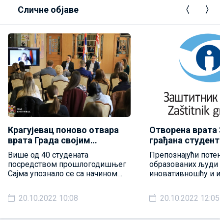
Сличне објаве
Крагујевац поново отвара
Отворена врата
врата Града својим
грађана студент
студентимa
обављање струч
Више од 40 студената
Препознајући поте
посредством прошлогодишњег
образованих људи 
Сајма упознало се са начином
иновативношћу и и
функционисања градских
свој допринос ств
управа, прописима и
модерне и ефикасн
20.10.2022 10:08
20.10.2022 12:05
унутрашњом организацијом
управе, Заштитник 
великим задовољс