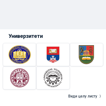
студенте на обављ
праксе у школској
Универзитети
Види целу листу